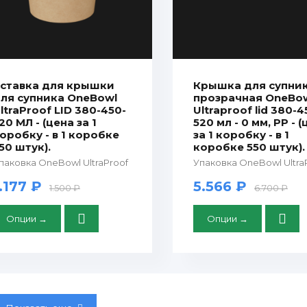
ставка для крышки
Крышка для супни
ля супника OneBowl
прозрачная OneBo
ltraProof LID 380-450-
Ultraproof lid 380-4
20 МЛ - (цена за 1
520 мл - 0 мм, PP - 
оробку - в 1 коробке
за 1 коробку - в 1
50 штук).
коробке 550 штук).
паковка OneBowl UltraProof
Упаковка OneBowl Ultra
.177 ₽
5.566 ₽
1.500 ₽
6.700 ₽
Опции →
Опции →