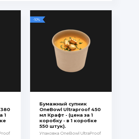
-10%
Бумажный супник
 380
OneBowl Ultraproof 450
а 1
мл Крафт - (цена за 1
бке
коробку - в 1 коробке
550 штук).
Proof
Упаковка OneBowl UltraProof