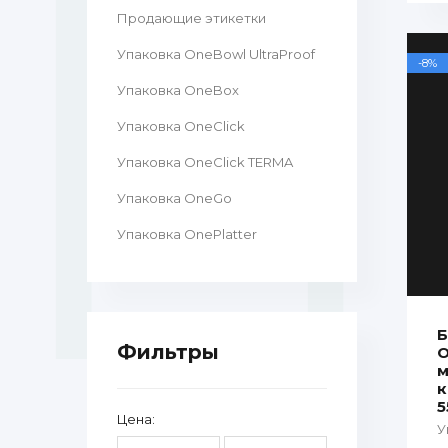
Продающие этикетки
Упаковка OneBowl UltraProof
-8%
Упаковка OneBox
Упаковка OneClick
Упаковка OneClick TERMA
Упаковка OneGo
Упаковка OnePlatter
Б
Фильтры
O
м
к
5
Цена:
У