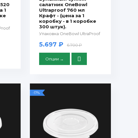
 520
салатник OneBowl
а 1
Ultraproof 760 мл
бке
Крафт - (цена за 1
коробку - в 1 коробке
300 штук).
Proof
Упаковка OneBowl UltraProof
5.697 ₽
6.700 ₽
Опции →
-17%