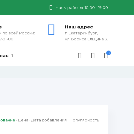
Часы работы: 10:00 - 19:00
е
Наш адрес
 по всей России:
г. Екатеринбург,
7-91-80
ул. Бориса Ельцина 3.
0
 нас
нование
·
Цена
·
Дата добавления
·
Популярность