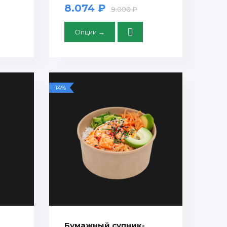
8.074 ₽
9.000 ₽
Опции →
-14%
Бумажный супник-