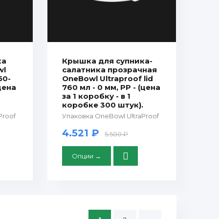
ка
Крышка для супника-
wl
салатника прозрачная
50-
OneBowl Ultraproof lid
(цена
760 мл - 0 мм, PP - (цена
за 1 коробку - в 1
коробке 300 штук).
Proof
Упаковка OneBowl UltraProof
4.521 ₽
5.500 ₽
Опции →