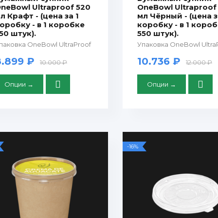
neBowl Ultraproof 520
OneBowl Ultraproof
л Крафт - (цена за 1
мл Чёрный - (цена з
оробку - в 1 коробке
коробку - в 1 коро
50 штук).
550 штук).
паковка OneBowl UltraProof
Упаковка OneBowl Ultra
8.899 ₽
10.736 ₽
10.000 ₽
12.000 ₽
Опции →
Опции →
-16%