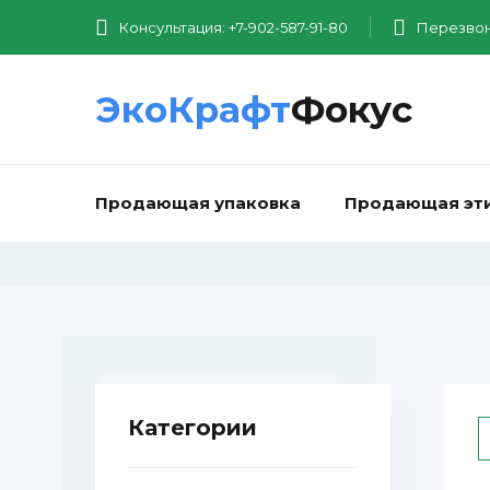
Консультация: +7-902-587-91-80
Перезвон
ЭкоКрафт
Фокус
Продающая упаковка
Продающая эт
Категории