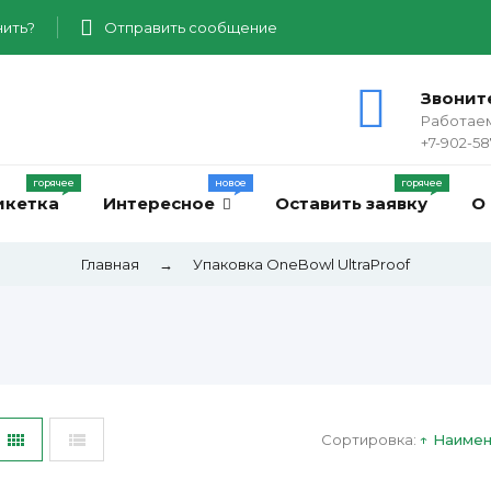
ить?
Отправить сообщение
Звонит
Работаем
+7-902-58
икетка
Интересное
Оставить заявку
О
Главная
→
Упаковка OneBowl UltraProof
Сортировка:
↑ Наиме