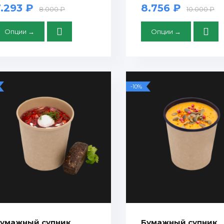
7.293 ₽
8.756 ₽
8.000 ₽
10.000 ₽
Опции →
Опции →
-10%
умажный супник
Бумажный супник