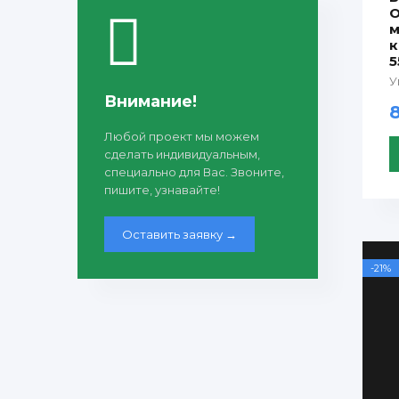
O
м
к
5
У
Внимание!
Любой проект мы можем
сделать индивидуальным,
специально для Вас. Звоните,
пишите, узнавайте!
Оставить заявку →
-21%