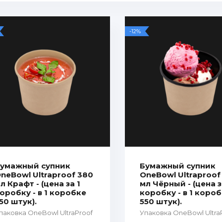
-12%
умажный супник
Бумажный супник
neBowl Ultraproof 380
OneBowl Ultraproof
л Крафт - (цена за 1
мл Чёрный - (цена з
оробку - в 1 коробке
коробку - в 1 коро
50 штук).
550 штук).
паковка OneBowl UltraProof
Упаковка OneBowl Ultra