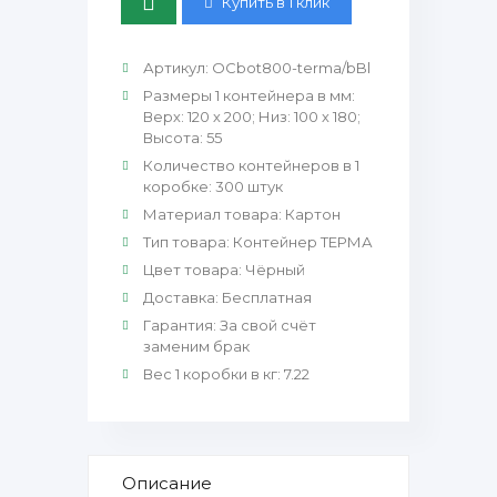
Купить в 1 клик
Артикул
:
OCbot800-terma/bBl
Размеры 1 контейнера в мм
:
Верх: 120 х 200; Низ: 100 х 180;
Высота: 55
Количество контейнеров в 1
коробке
:
300 штук
Материал товара
:
Картон
Тип товара
:
Контейнер ТЕРМА
Цвет товара
:
Чёрный
Доставка
:
Бесплатная
Гарантия
:
За свой счёт
заменим брак
Вес 1 коробки в кг
:
7.22
Описание