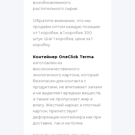
возобновляемого
растительного сырья.
Обратите внимание, что мы
продаём оптом каждую позицию
от 1 коробки, в 1 коробке 300
штук. Шаг 1 коробка, цена за 1
коробку.
Контейнер OneClick Terma
изготовлен из
высококачественного
экологичного картона, который
безопасен для контакта с
продуктами, не впитывает запахи
и не выделяет вредных веществ,
а также не пропускает жир и
влагу. Жёсткий каркас и плотный
картон, препятствует
деформации контейнера как при
доставке, так и на полке.
Клиенты считают, что наша