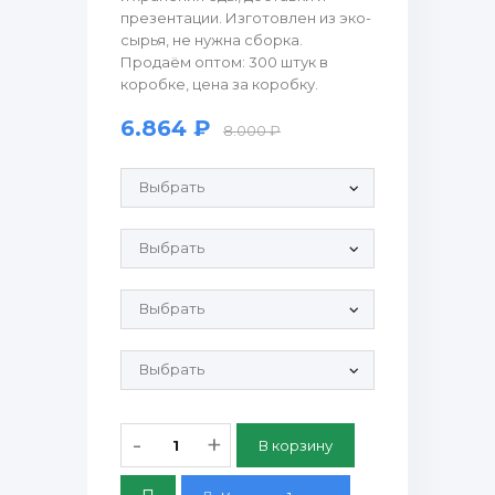
презентации. Изготовлен из эко-
сырья, не нужна сборка.
Продаём оптом: 300 штук в
коробке, цена за коробку.
6.864 ₽
8.000 ₽
Продающие рулонные этикетки:
Крышка OC 800-0+SM ПЭТ:
Крышка OC 800-0+SM Крафт PP:
Крышка OC 800-20+SM ПЭТ:
-
+