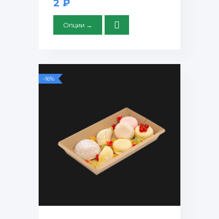
2 ₽
Опции →
-16%