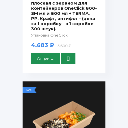
плоская с экраном для
контейнеров OneClick 800-
SM мл и 800 мл + TERMA,
PP, Крафт, антифог - (цена
за 1 коробку - в 1 коробке
300 штук).
Упаковка OneClick
4.683 ₽
5.600 ₽
Опции →
-14%