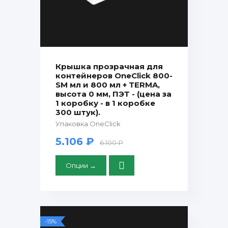
Крышка прозрачная для
контейнеров OneClick 800-
SM мл и 800 мл + TERMA,
высота 0 мм, ПЭТ - (цена за
1 коробку - в 1 коробке
300 штук).
Упаковка OneClick
5.106 ₽
6.100 ₽
Опции →
-15%