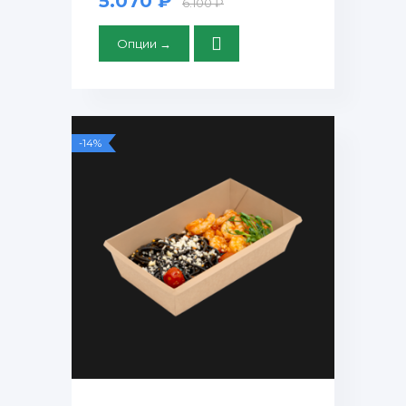
5.070 ₽
6.100 ₽
Опции →
-14%