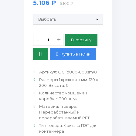
5.106 ₽
6.100 ₽
Продающие рулонные этикетки:
-
+
Купить в 1 клик
Артикул
:
OClid800-800sm/0
Размеры 1 крышки в мм
:
120 х
200; Высота: 0
Количество крышек в 1
коробке
:
300 штук
Материал товара
:
Переработанный и
перерабатываемый PET
Тип товара
:
Крышка ПЭТ для
контейнера