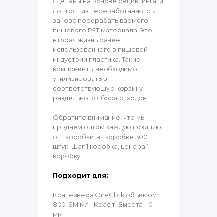
сделаны на основе рециклинга, и
состоят из переработанного и
заново перерабатываемого
пищевого PET материала. Это
вторая жизнь ранее
использованного в пищевой
индустрии пластика. Такие
компоненты необходимо
утилизировать в
соответствующую корзину
раздельного сбора отходов.
Обратите внимание, что мы
продаём оптом каждую позицию
от 1 коробки, в 1 коробке 300
штук. Шаг 1 коробка, цена за 1
коробку.
Подходит для:
Контейнера OneClick объёмом
800-SM мл - Крафт. Высота - 0
мм.