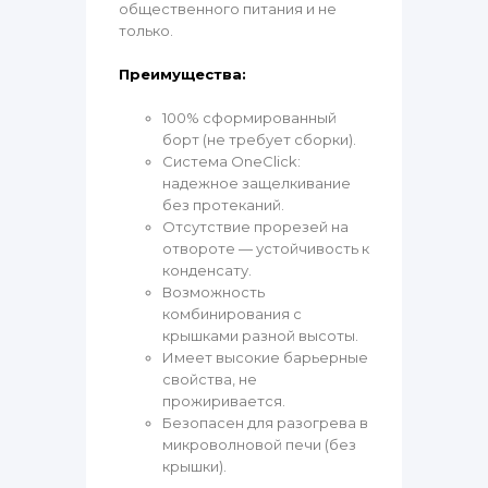
общественного питания и не
только.
Преимущества:
100% сформированный
борт (не требует сборки).
Система OneClick:
надежное защелкивание
без протеканий.
Отсутствие прорезей на
отвороте — устойчивость к
конденсату.
Возможность
комбинирования с
крышками разной высоты.
Имеет высокие барьерные
свойства, не
прожиривается.
Безопасен для разогрева в
микроволновой печи (без
крышки).