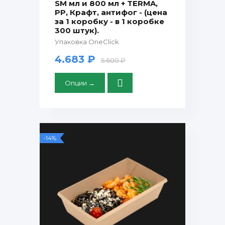
SM мл и 800 мл + TERMA,
PP, Крафт, антифог - (цена
за 1 коробку - в 1 коробке
300 штук).
Упаковка OneClick
4.683 ₽
5.600 ₽
Опции →
-14%