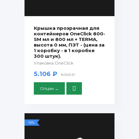
Крышка прозрачная для
контейнеров OneClick 800-
SM мл и 800 мл + TERMA,
высота 0 мм, ПЭТ - (цена за
1 коробку - в 1 коробке
300 штук).
Упаковка OneClick
5.106 ₽
6.100 ₽
Опции →
-15%