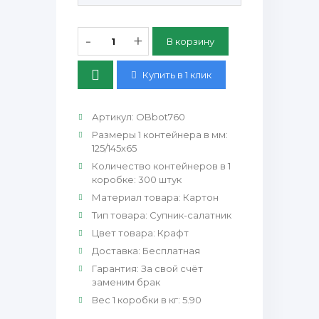
-
+
Купить в 1 клик
Артикул
:
OBbot760
Размеры 1 контейнера в мм
:
125/145х65
Количество контейнеров в 1
коробке
:
300 штук
Материал товара
:
Картон
Тип товара
:
Супник-салатник
Цвет товара
:
Крафт
Доставка
:
Бесплатная
Гарантия
:
За свой счёт
заменим брак
Вес 1 коробки в кг
:
5.90