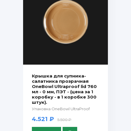
Крышка для супника-
салатника прозрачная
OneBowl Ultraproof lid 760
мл - 0 мм, ПЭТ - (цена за 1
коробку - в 1 коробке 300
штук).
Упаковка OneBowl UltraProof
4.521 ₽
5.500 ₽