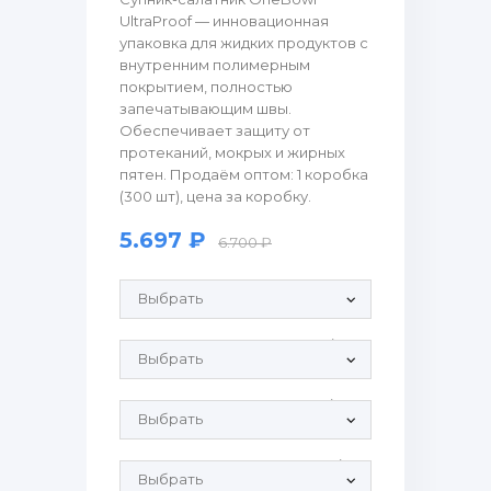
UltraProof — инновационная
упаковка для жидких продуктов с
внутренним полимерным
покрытием, полностью
запечатывающим швы.
Обеспечивает защиту от
протеканий, мокрых и жирных
пятен. Продаём оптом: 1 коробка
(300 шт), цена за коробку.
5.697 ₽
6.700 ₽
Продающие рулонные этикетки:
Крышка OB 760-0 ПЭТ - OBlid760/0:
Крышка OB 760-0 PP - OBlid760+/0:
Крышка OB 760-20 ПЭТ - OBlid760/20: