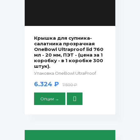
Крышка для супника-
салатника прозрачная
OneBowl Ultraproof lid 760
мл - 20 мм, ПЭТ - (цена за 1
коробку - в 1 коробке 300
штук).
Упаковка OneBowl UltraProof
6.324 ₽
7.500 ₽
Опции →