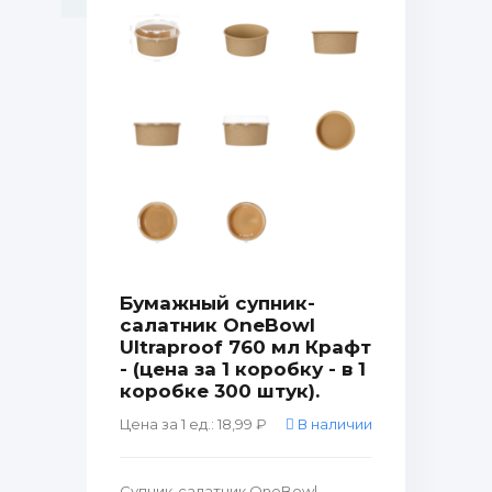
Бумажный супник-
салатник OneBowl
Ultraproof 760 мл Крафт
- (цена за 1 коробку - в 1
коробке 300 штук).
Цена за 1 ед.: 18,99 ₽
В наличии
Супник-салатник OneBowl