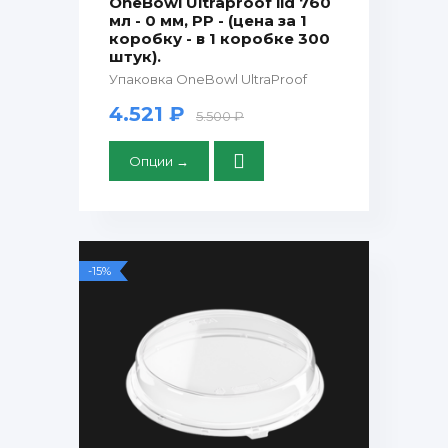
OneBowl Ultraproof lid 760
мл - 0 мм, PP - (цена за 1
коробку - в 1 коробке 300
штук).
Упаковка OneBowl UltraProof
4.521 ₽
5.500 ₽
Опции →
-15%