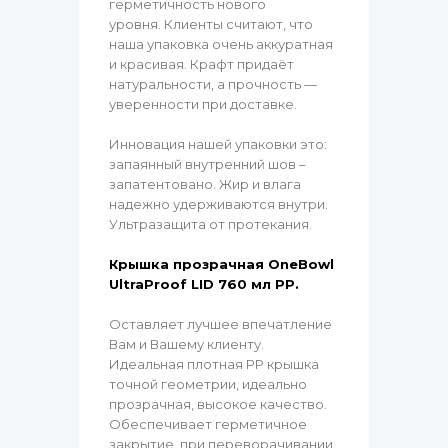
герметичность нового
уровня. Клиенты считают, что
наша упаковка очень аккуратная
и красивая. Крафт придаёт
натуральности, а прочность —
уверенности при доставке.
Инновация нашей упаковки это:
запаянный внутренний шов –
запатентовано. Жир и влага
надежно удерживаются внутри.
Ультразащита от протекания.
Крышка прозрачная OneBowl
UltraProof LID 760 мл PP.
Оставляет лучшее впечатление
Вам и Вашему клиенту.
Идеальная плотная PP крышка
точной геометрии, идеально
прозрачная, высокое качество.
Обеспечивает герметичное
закрытие, при переворачивании