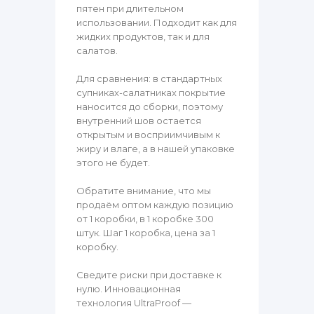
пятен при длительном
использовании. Подходит как для
жидких продуктов, так и для
салатов.
Для сравнения: в стандартных
супниках-салатниках покрытие
наносится до сборки, поэтому
внутренний шов остается
открытым и восприимчивым к
жиру и влаге, а в нашей упаковке
этого не будет.
Обратите внимание, что мы
продаём оптом каждую позицию
от 1 коробки, в 1 коробке 300
штук. Шаг 1 коробка, цена за 1
коробку.
Сведите риски при доставке к
нулю. Инновационная
технология UltraProof —