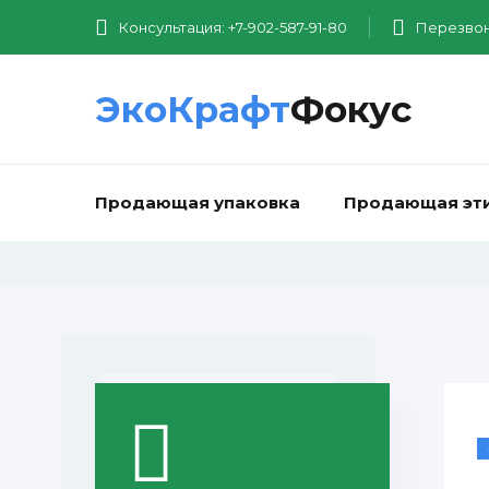
Консультация: +7-902-587-91-80
Перезвон
ЭкоКрафт
Фокус
Продающая упаковка
Продающая эт