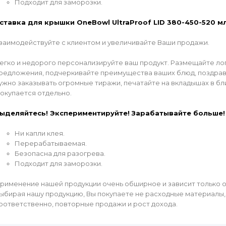
Подходит для заморозки.
ставка для крышки OneBowl UltraProof LID 380-450-520 мл
заимодействуйте с клиентом и увеличивайте Ваши продажи.
егко и недорого персонализируйте ваш продукт. Размещайте ло
редложения, подчеркивайте преимущества ваших блюд, поздравл
ужно заказывать огромные тиражи, печатайте на вкладышах в б
окупается отдельно.
ыделяйтесь! Экспериментируйте! Зарабатывайте больше!
Ни капли клея.
Перерабатываемая.
Безопасна для разогрева.
Подходит для заморозки.
рименение нашей продукции очень обширное и зависит только о
ыбирая нашу продукцию, Вы покупаете не расходные материалы, 
оответственно, повторные продажи и рост дохода.