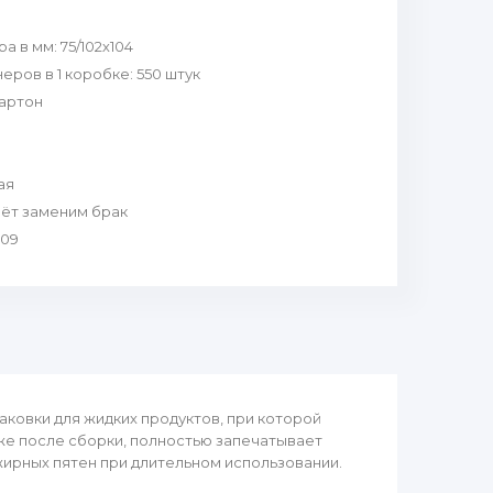
ра в мм
:
75/102х104
еров в 1 коробке
:
550 штук
артон
ая
чёт заменим брак
.09
аковки для жидких продуктов, при которой
же после сборки, полностью запечатывает
 жирных пятен при длительном использовании.