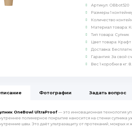
Артикул
:
OBbot520
Размеры 1 контейне
Количество контейн
Материал товара
:
К
Тип товара
:
Супник
Цвет товара
:
Крафт
Доставка
:
Бесплатн
Гарантия
:
За свой с
Вес 1 коробки в кг
:
8
писание
Фотографии
Задать вопрос
упник OneBowl UltraProof
— это инновационная технология уп
нутреннее полимерное покрытие наносится на стенки супника у
нутренние швы. Это даёт ультразащиту от протеканий, мокрых и