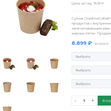
Цена за 1 ед.: 16,18 ₽
Супник OneBowl UltraP
продуктов с внутренн
запечатывающим швы. 
жирных пятен. Продаём 
8.899 ₽
10.000 ₽
Продающие рулонные этик
Крышка OB 380 PP - OBL380
Вставка крышки OneBowl-3
-
+