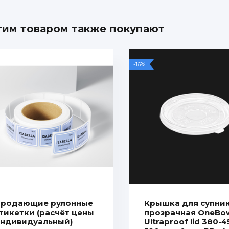
тим товаром также покупают
-16%
родающие рулонные
Крышка для супни
тикетки (расчёт цены
прозрачная OneBo
ндивидуальный)
Ultraproof lid 380-4