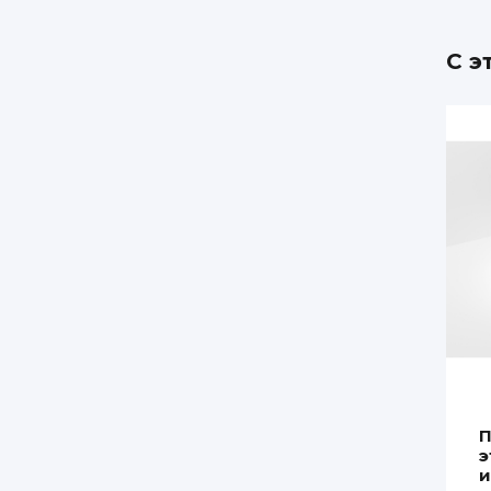
С э
П
э
и