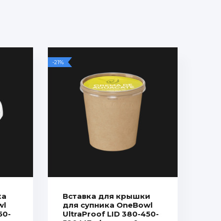
-21%
ка
Вставка для крышки
wl
для супника OneBowl
50-
UltraProof LID 380-450-