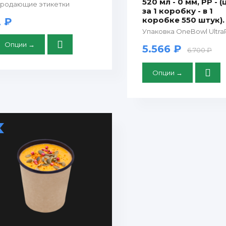
520 мл - 0 мм, PP - 
родающие этикетки
за 1 коробку - в 1
коробке 550 штук).
2 ₽
Упаковка OneBowl Ultra
Опции →
5.566 ₽
6.700 ₽
Опции →