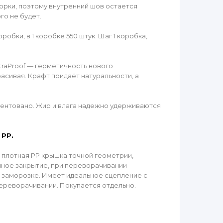
борки, поэтому внутренний шов остается
го не будет.
обки, в 1 коробке 550 штук. Шаг 1 коробка,
traProof — герметичность нового
расивая. Крафт придаёт натуральности, а
тентовано. Жир и влага надежно удерживаются
 РР.
 плотная PP крышка точной геометрии,
чное закрытие, при переворачивании
 заморозке. Имеет идеальное сцепление с
ереворачивании. Покупается отдельно.