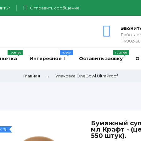
ить?
Отправить сообщение
Звонит
Работаем
+7-902-58
икетка
Интересное
Оставить заявку
О
Главная
→
Упаковка OneBowl UltraProof
Бумажный суп
мл Крафт - (це
-11%
550 штук).