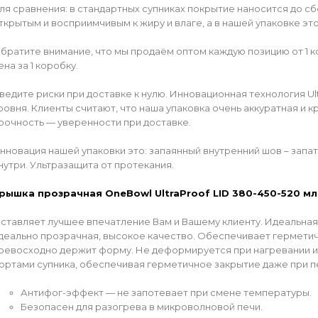
ля сравнения: в стандартных супниках покрытие наносится до с
ткрытым и восприимчивым к жиру и влаге, а в нашей упаковке это
братите внимание, что мы продаём оптом каждую позицию от 1 кор
ена за 1 коробку.
ведите риски при доставке к нулю. Инновационная технология Ul
ровня. Клиенты считают, что наша упаковка очень аккуратная и к
рочность — уверенности при доставке.
нновация нашей упаковки это: запаянный внутренний шов – запа
нутри. Ультразащита от протекания.
рышка прозрачная OneBowl UltraProof LID 380-450-520 мл
ставляет лучшее впечатление Вам и Вашему клиенту. Идеальная
деально прозрачная, высокое качество. Обеспечивает гермети
ревосходно держит форму. Не деформируется при нагревании и
ортами супника, обеспечивая герметичное закрытие даже при п
Антифог-эффект — не запотевает при смене температуры.
Безопасен для разогрева в микроволновой печи.