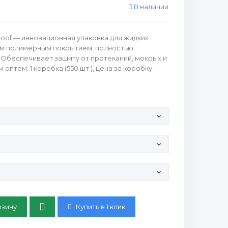
В наличии
roof — инновационная упаковка для жидких
им полимерным покрытием, полностью
Обеспечивает защиту от протеканий, мокрых и
оптом: 1 коробка (550 шт.), цена за коробку.
етки:
-450-520:
80-450-520:
Купить в 1 клик