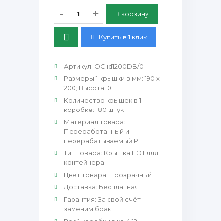
-
+
Купить в 1 клик
Артикул
:
OClid1200DB/0
Размеры 1 крышки в мм
:
190 х
200; Высота: 0
Количество крышек в 1
коробке
:
180 штук
Материал товара
:
Переработанный и
перерабатываемый PET
Тип товара
:
Крышка ПЭТ для
контейнера
Цвет товара
:
Прозрачный
Доставка
:
Бесплатная
Гарантия
:
За свой счёт
заменим брак