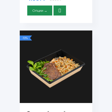
Опции →
-10%