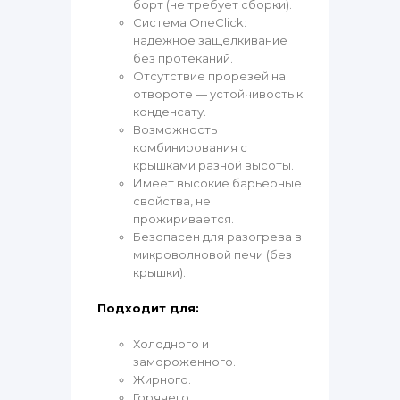
борт (не требует сборки).
Система OneClick:
надежное защелкивание
без протеканий.
Отсутствие прорезей на
отвороте — устойчивость к
конденсату.
Возможность
комбинирования с
крышками разной высоты.
Имеет высокие барьерные
свойства, не
прожиривается.
Безопасен для разогрева в
микроволновой печи (без
крышки).
Подходит для:
Холодного и
замороженного.
Жирного.
Горячего.