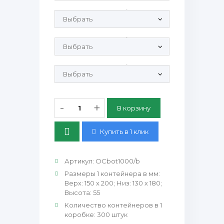
Крышка OC 1000-1000sm/0 ПЭТ:
Крышка OC 1000-1000sm/20 ПЭТ:
Крышка OC 1000-1000sm/0 Крафт PP:
-
+
Купить в 1 клик
Артикул
:
OCbot1000/b
Размеры 1 контейнера в мм
:
Верх: 150 х 200; Низ: 130 х 180;
Высота: 55
Количество контейнеров в 1
коробке
:
300 штук