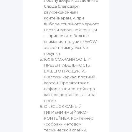
подачу шефа и разделяйте
блюда благодаря
двухсекционным
контейнерам. А при
выборе стильного чёрного
цвета и купольной крышки
— привлеките больше
внимания, получите WOW-
эффект и импульсные
покупки.
100% СОХРАННОСТЬ И
ПРЕЗЕНТАБЕЛЬНОСТЬ
ВАШЕГО ПРОДУКТА.
Жёсткий каркас, плотный
картон. Препятствует
деформации контейнера
как при доставке, так и на
полке.
ONECLICK САМЫЙ
ГИГИЕНИЧНЫЙ ЭКО-
КОНТЕЙНЕР. Контейнер
«собран» методом
термической спайки,