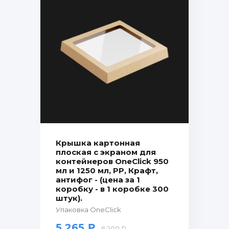
Крышка картонная
плоская с экраном для
контейнеров OneClick 950
мл и 1250 мл, PP, Крафт,
антифог - (цена за 1
коробку - в 1 коробке 300
штук).
Упаковка OneClick
5.265 ₽
6.200 ₽