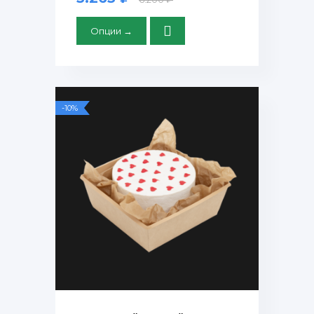
Опции →
-10%