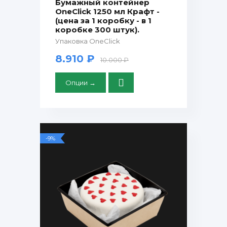
Бумажный контейнер
OneClick 1250 мл Крафт -
(цена за 1 коробку - в 1
коробке 300 штук).
Упаковка OneClick
8.910 ₽
10.000 ₽
Опции →
-9%