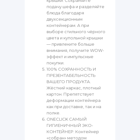
крышки. Сохраняйте
подачу шефа и разделяйте
блюда благодаря
двухсекционным
контейнерам. А при
выборе стильного чёрного
цвета и купольной крышки
— привлеките больше
внимания, получите WOW-
эффект и импульсные
покупки.
100% СОХРАННОСТЬ И
ПРЕЗЕНТАБЕЛЬНОСТЬ
ВАШЕГО ПРОДУКТА.
Жёсткий каркас, плотный
картон. Препятствует
деформации контейнера
как при доставке, так и на
полке.
ONECLICK САМЫЙ
ГИГИЕНИЧНЫЙ ЭКО-
КОНТЕЙНЕР. Контейнер
«собран» методом