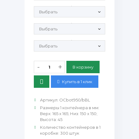
Крышка OC 950-1250/0 ПЭТ:
Крышка OC 950-1250/40 ПЭТ:
Крышка OC 950-1250/0 Крафт PP:
-
+
Купить в 1 клик
Артикул
:
OCbot950/bBL
Размеры 1 контейнера в мм
:
Верх: 165 х 165; Низ: 150 х 150;
Высота: 45
Количество контейнеров в 1
коробке
:
300 штук