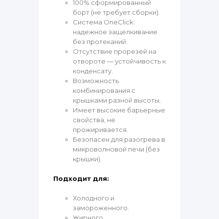
100% сформированный
борт (не требует сборки).
Система OneClick:
надежное защелкивание
без протеканий.
Отсутствие прорезей на
отвороте — устойчивость к
конденсату.
Возможность
комбинирования с
крышками разной высоты.
Имеет высокие барьерные
свойства, не
прожиривается.
Безопасен для разогрева в
микроволновой печи (без
крышки).
Подходит для:
Холодного и
замороженного.
Жирного.