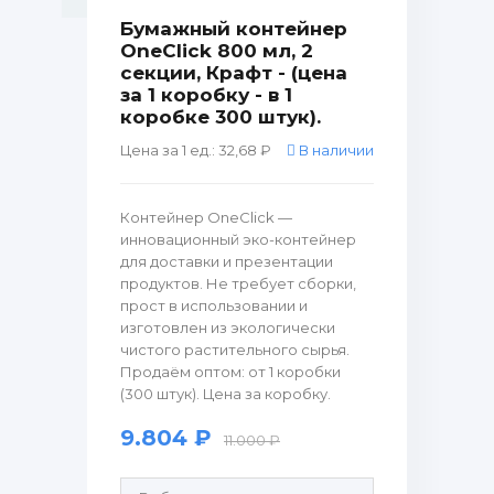
Бумажный контейнер
OneClick 800 мл, 2
секции, Крафт - (цена
за 1 коробку - в 1
коробке 300 штук).
Цена за 1 ед.: 32,68 ₽
В наличии
Контейнер OneClick —
инновационный эко-контейнер
для доставки и презентации
продуктов. Не требует сборки,
прост в использовании и
изготовлен из экологически
чистого растительного сырья.
Продаём оптом: от 1 коробки
(300 штук). Цена за коробку.
9.804 ₽
11.000 ₽
Продающие рулонные этикетки: