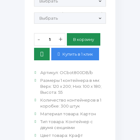
Крышка OC800/2с-0ПЭТ-OClid800DB/0:
-
+
Купить в 1 клик
Артикул
:
OCbot800DB/b
Размеры 1 контейнера в мм
:
Верх: 120 х 200; Низ: 100 х 180;
Высота: 55
Количество контейнеров в 1
коробке
:
300 штук
Материал товара
:
Картон
Тип товара
:
Контейнер с
двумя секциями
Цвет товара
:
Крафт