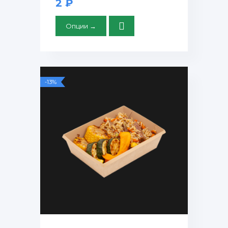
2 ₽
Опции →
-13%