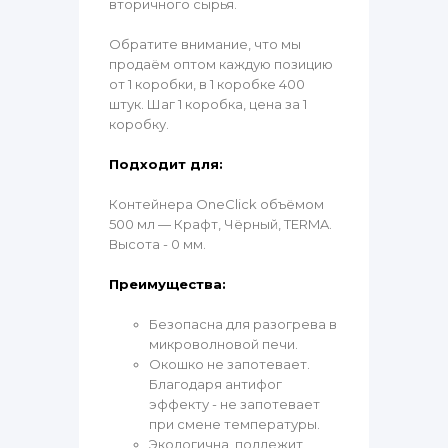
вторичного сырья.
Обратите внимание, что мы
продаём оптом каждую позицию
от 1 коробки, в 1 коробке 400
штук. Шаг 1 коробка, цена за 1
коробку.
Подходит для:
Контейнера OneClick объёмом
500 мл — Крафт, Чёрный, TERMA.
Высота - 0 мм.
Преимущества:
Безопасна для разогрева в
микроволновой печи.
Окошко не запотевает.
Благодаря антифог
эффекту - не запотевает
при смене температуры.
Экологична, подлежит