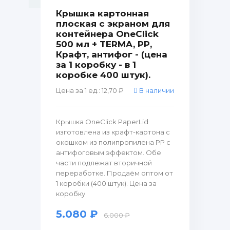
Крышка картонная
плоская с экраном для
контейнера OneClick
500 мл + TERMA, PP,
Крафт, антифог - (цена
за 1 коробку - в 1
коробке 400 штук).
Цена за 1 ед.: 12,70 ₽
В наличии
Крышка OneClick PaperLid
изготовлена из крафт-картона с
окошком из полипропилена PP с
антифоговым эффектом. Обе
части подлежат вторичной
переработке. Продаём оптом от
1 коробки (400 штук). Цена за
коробку.
5.080 ₽
6.000 ₽