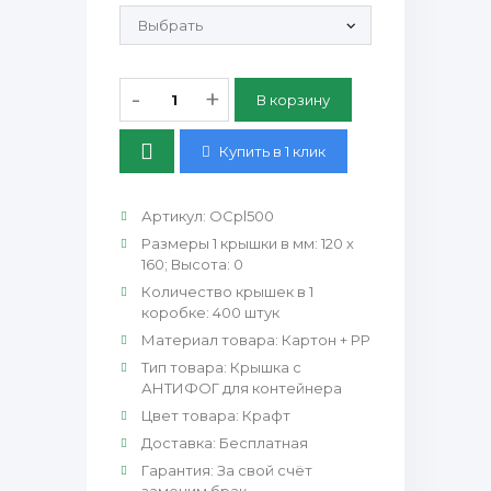
Продающие рулонные этикетки:
-
+
Купить в 1 клик
Артикул
:
OCpl500
Размеры 1 крышки в мм
:
120 х
160; Высота: 0
Количество крышек в 1
коробке
:
400 штук
Материал товара
:
Картон + PP
Тип товара
:
Крышка с
АНТИФОГ для контейнера
Цвет товара
:
Крафт
Доставка
:
Бесплатная
Гарантия
:
За свой счёт