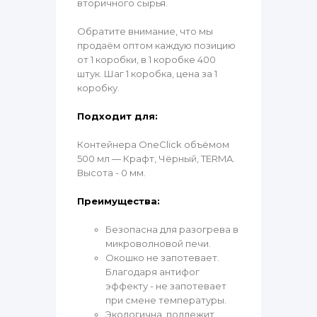
вторичного сырья.
Обратите внимание, что мы
продаём оптом каждую позицию
от 1 коробки, в 1 коробке 400
штук. Шаг 1 коробка, цена за 1
коробку.
Подходит для:
Контейнера OneClick объёмом
500 мл — Крафт, Чёрный, TERMA.
Высота - 0 мм.
Преимущества:
Безопасна для разогрева в
микроволновой печи.
Окошко не запотевает.
Благодаря антифог
эффекту - не запотевает
при смене температуры.
Экологична, подлежит