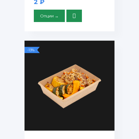
2 ₽
Опции →
-13%