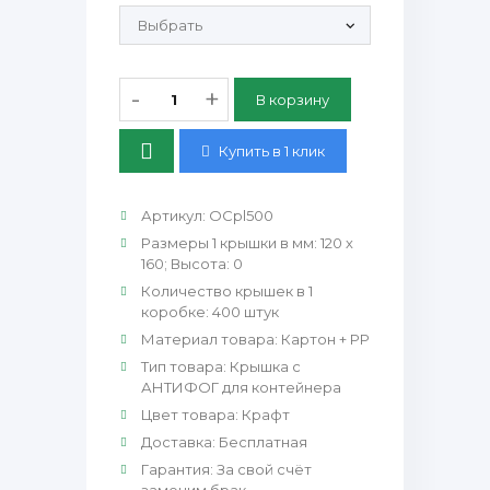
Продающие рулонные этикетки:
-
+
Купить в 1 клик
Артикул
:
OCpl500
Размеры 1 крышки в мм
:
120 х
160; Высота: 0
Количество крышек в 1
коробке
:
400 штук
Материал товара
:
Картон + PP
Тип товара
:
Крышка с
АНТИФОГ для контейнера
Цвет товара
:
Крафт
Доставка
:
Бесплатная
Гарантия
:
За свой счёт