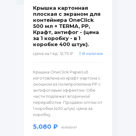
Крышка картонная
плоская с экраном для
контейнера OneClick
500 мл + TERMA, PP,
Крафт, антифог - (цена
за 1 коробку - в 1
коробке 400 штук).
Цена за 1 ед.: 12,70 ₽
В наличии
Крышка OneClick PaperLid
изготовлена из крафт-картона с
окошком из полипропилена PP с
антифоговым эффектом. Обе
части подлежат вторичной
переработке. Продаём оптом от
1 коробки (400 штук). Цена за
коробку.
5.080 ₽
6.000 ₽