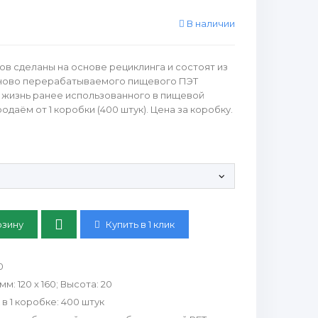
В наличии
в сделаны на основе рециклинга и состоят из
аново перерабатываемого пищевого ПЭТ
я жизнь ранее использованного в пищевой
одаём от 1 коробки (400 штук). Цена за коробку.
етки:
Купить в 1 клик
0
 мм
:
120 х 160; Высота: 20
в 1 коробке
:
400 штук