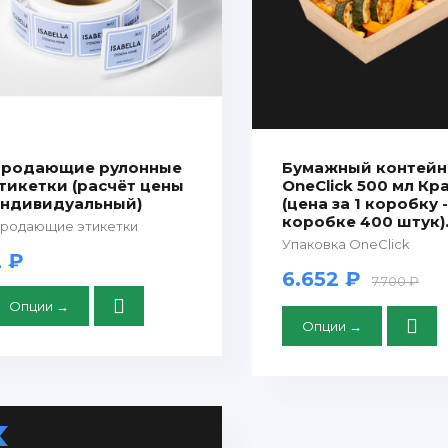
родающие рулонные
Бумажный контейн
тикетки (расчёт цены
OneClick 500 мл Кра
ндивидуальный)
(цена за 1 коробку -
коробке 400 штук)
родающие этикетки
Упаковка OneClick
2 ₽
6.652 ₽
7.700 ₽
Опции →
Опции →