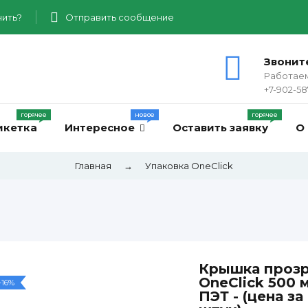
ить?
Отправить сообщение
Звонит
Работаем
+7-902-58
икетка
Интересное
Оставить заявку
О
Главная
→
Упаковка OneClick
Крышка прозр
OneClick 500 
-16%
ПЭТ - (цена за