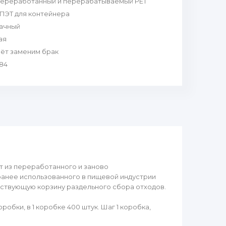
ереработанный и перерабатываемый PET
ПЭТ для контейнера
ачный
ая
чёт заменим брак
.84
т из переработанного и заново
ранее использованного в пищевой индустрии
тствующую корзину раздельного сбора отходов.
обки, в 1 коробке 400 штук. Шаг 1 коробка,