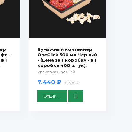
ер
Бумажный контейнер
фт -
OneClick 500 мл Чёрный
 в 1
- (цена за 1 коробку - в 1
.
коробке 400 штук).
Упаковка OneClick
7.440 ₽
8.500 ₽
Опции →