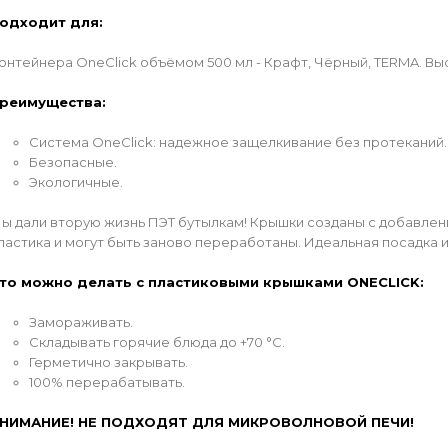
одходит для:
онтейнера OneClick объёмом 500 мл - Крафт, Чёрный, TERMA. Выс
реимущества:
Система OneClick: надежное защелкивание без протеканий.
Безопасные.
Экологичные.
ы дали вторую жизнь ПЭТ бутылкам! Крышки созданы с добавле
ластика и могут быть заново переработаны. Идеальная посадка 
то можно делать с пластиковыми крышками ONECLICK:
Замораживать.
Складывать горячие блюда до +70 °C.
Герметично закрывать.
100% перерабатывать.
НИМАНИЕ! НЕ ПОДХОДЯТ ДЛЯ МИКРОВОЛНОВОЙ ПЕЧИ!