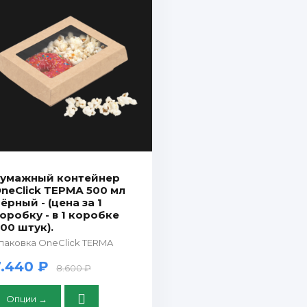
умажный контейнер
neClick ТЕРМА 500 мл
ёрный - (цена за 1
оробку - в 1 коробке
00 штук).
паковка OneClick TERMA
7.440 ₽
8.600 ₽
Опции →