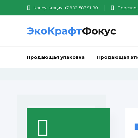
Консультация: +7-902-587-91-80
Перезвон
ЭкоКрафт
Фокус
Продающая упаковка
Продающая эт