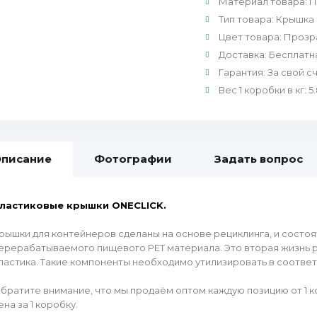
Материал товара
:
П
Тип товара
:
Крышка 
Цвет товара
:
Прозр
Доставка
:
Бесплатн
Гарантия
:
За свой с
Вес 1 коробки в кг
:
5
писание
Фотографии
Задать вопрос
ластиковые крышки ONECLICK.
рышки для контейнеров сделаны на основе рециклинга, и состоя
ерерабатываемого пищевого PET материала. Это вторая жизнь 
ластика. Такие компоненты необходимо утилизировать в соотве
братите внимание, что мы продаём оптом каждую позицию от 1 кор
ена за 1 коробку.