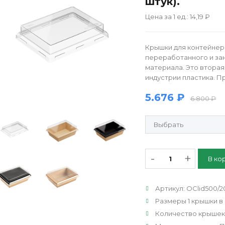
штук).
Цена за 1 ед.: 14,19 ₽
Крышки для контейнеро
переработанного и з
материала. Это втора
индустрии пластика. Пр
5.676 ₽
6.800 ₽
Продающие рулонные этик
-
+
Артикул
:
OClid500/2
Размеры 1 крышки в
Количество крышек 