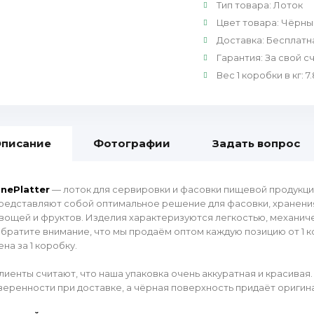
Тип товара
:
Лоток
Цвет товара
:
Чёрны
Доставка
:
Бесплатн
Гарантия
:
За свой с
Вес 1 коробки в кг
:
7
писание
Фотографии
Задать вопрос
nePlatter
— лоток для сервировки и фасовки пищевой продукции.
редставляют собой оптимальное решение для фасовки, хранения
вощей и фруктов. Изделия характеризуются легкостью, механич
братите внимание, что мы продаём оптом каждую позицию от 1 кор
ена за 1 коробку.
лиенты считают, что наша упаковка очень аккуратная и красивая
веренности при доставке, а чёрная поверхность придаёт оригин