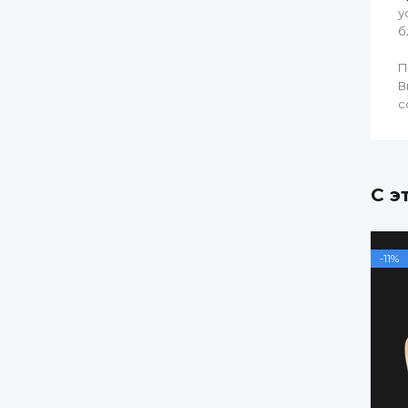
у
б
П
В
с
С э
-11%