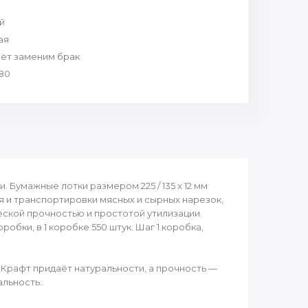
й
ая
чёт заменим брак
.80
 Бумажные лотки размером 225 / 135 х 12 мм
 и транспортировки мясных и сырных нарезок,
еской прочностью и простотой утилизации.
обки, в 1 коробке 550 штук. Шаг 1 коробка,
. Крафт придаёт натуральности, а прочность —
альность.