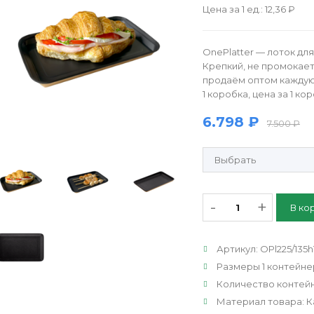
Цена за 1 ед.: 12,36 ₽
OnePlatter — лоток дл
Крепкий, не промокает
продаём оптом каждую п
1 коробка, цена за 1 кор
6.798 ₽
7.500 ₽
Продающие рулонные этик
-
+
Артикул
:
OPl225/135h
Размеры 1 контейне
Количество контейн
Материал товара
:
К