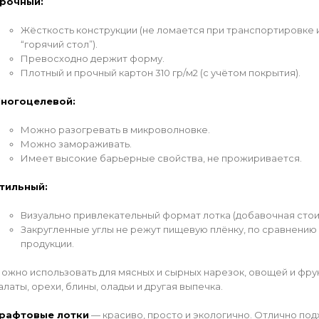
рочный:
Жёсткость конструкции (не ломается при транспортировке и
“горячий стол”).
Превосходно держит форму.
Плотный и прочный картон 310 гр/м2 (с учётом покрытия).
ногоцелевой:
Можно разогревать в микроволновке.
Можно замораживать.
Имеет высокие барьерные свойства, не прожиривается.
тильный:
Визуально привлекательный формат лотка (добавочная стои
Закругленные углы не режут пищевую плёнку, по сравнению с
продукции.
ожно использовать для мясных и сырных нарезок, овощей и фру
алаты, орехи, блины, оладьи и другая выпечка.
рафтовые лотки
— красиво, просто и экологично. Отлично подх