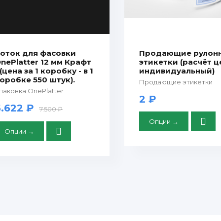
оток для фасовки
Продающие рулон
nePlatter 12 мм Крафт
этикетки (расчёт 
 (цена за 1 коробку - в 1
индивидуальный)
оробке 550 штук).
Продающие этикетки
паковка OnePlatter
2 ₽
6.622 ₽
7.500 ₽
Опции →
Опции →