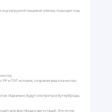
 под нагрузкой пищевой плёнки, подходит под
мость).
 PP и ПЭТ лотками, сохраняя вид и качество
ктов. Идеально будут смотреться бутерброды,
одят для фастфуда и дегустаций. Эти лотки