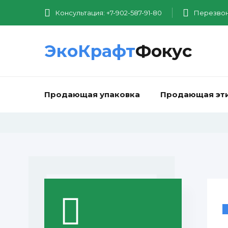
Консультация: +7-902-587-91-80
Перезвон
ЭкоКрафт
Фокус
Продающая упаковка
Продающая эт