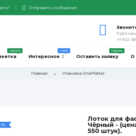
ить?
Отправить сообщение
Звонит
Работаем
+7-902-58
икетка
Интересное
Оставить заявку
О
Главная
→
Упаковка OnePlatter
Лоток для фас
Чёрный - (цена
-9%
550 штук).