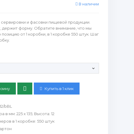
В наличии
я сервировки и фасовки пищевой продукции.
, держит форму. Обратите внимание, что мы
озицию от 1 коробки, в 1 коробке 550 штук. Шаг
обку.
етки:
Купить в 1 клик
12/bBL
ра в мм
:
225 х 135; Высота: 12
еров в 1 коробке
:
550 штук
артон