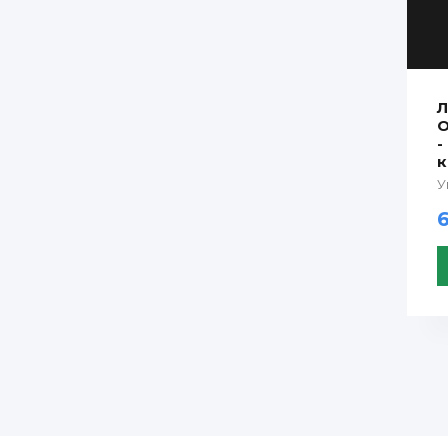
Л
O
-
к
У